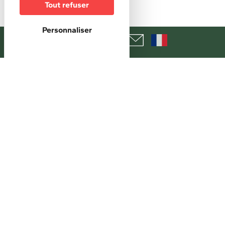
100 €
Tout refuser
Maxi chambre double
Personnaliser
140 €
Mini petit déjeuner buffet
23 €
Maxi petit déjeuner buffet
23 €
Taxe de séjour :
En sus
+
−