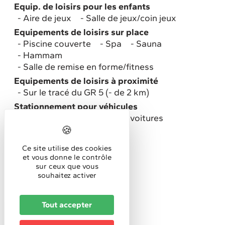
Equip. de loisirs pour les enfants
Aire de jeux
Salle de jeux/coin jeux
Equipements de loisirs sur place
Piscine couverte
Spa
Sauna
Hammam
Salle de remise en forme/fitness
Equipements de loisirs à proximité
Sur le tracé du GR 5 (- de 2 km)
Stationnement pour véhicules
Parking privé gratuit pour voitures
Tarifs
Ce site utilise des cookies
et vous donne le contrôle
Mini chambre individuelle
sur ceux que vous
70 €
souhaitez activer
Maxi chambre individuelle
100 €
Tout accepter
Mini chambre double