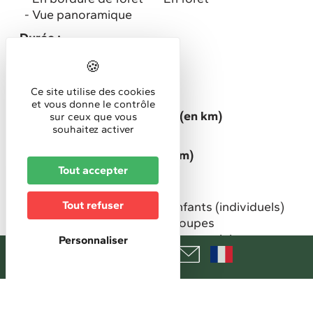
Vue panoramique
Durée :
Demi-journée
Niveau de difficulté :
Ce site utilise des cookies
Tout public
et vous donne le contrôle
Longueur circuit / itinéraire (en km)
sur ceux que vous
souhaitez activer
21
Dénivelé positif cumulé (en m)
Tout accepter
160
Public spécifique ciblé
Tout refuser
Adultes (individuels)
Enfants (individuels)
Couples
Familles
Groupes
Groupes enfants
Groupes scolaires
Personnaliser
Type de circuit, itinéraire
Cyclo (route, piste cyclable)
Type de chemin/revêtement
piste / bande cyclable
route goudronnée