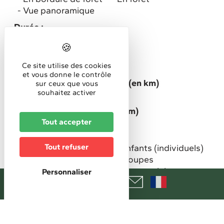
Vue panoramique
Durée :
Demi-journée
Niveau de difficulté :
Ce site utilise des cookies
Tout public
et vous donne le contrôle
Longueur circuit / itinéraire (en km)
sur ceux que vous
souhaitez activer
21
Dénivelé positif cumulé (en m)
Tout accepter
160
Public spécifique ciblé
Tout refuser
Adultes (individuels)
Enfants (individuels)
Couples
Familles
Groupes
Groupes enfants
Groupes scolaires
Personnaliser
Type de circuit, itinéraire
Cyclo (route, piste cyclable)
Type de chemin/revêtement
piste / bande cyclable
route goudronnée