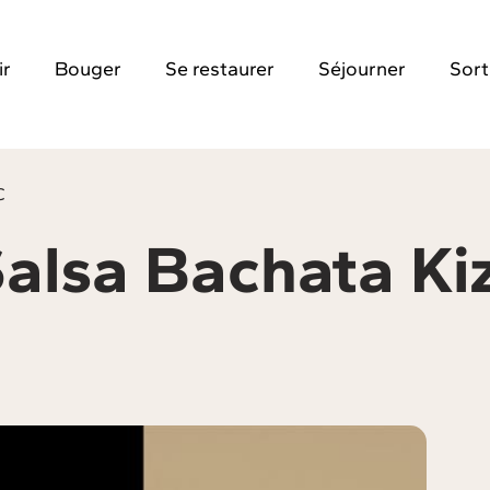
ir
Bouger
Se restaurer
Séjourner
Sort
C
Salsa Bachata Ki