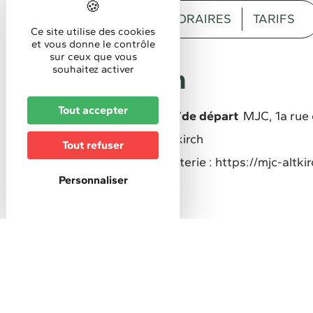
DESCRIPTION
HORAIRES
TARIFS
Ce site utilise des cookies
et vous donne le contrôle
sur ceux que vous
Description
souhaitez activer
Tout accepter
Lieu de la manifestation/de départ
MJC, 1a rue
Organisé par
La MJC Alkirch
Tout refuser
Soirée Latino SBK. Billetterie : https://mjc-altk
Personnaliser
Bal/danse
Horaires
Horaires d'accueil :
À partir de19h15
Tarifs