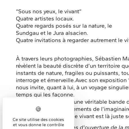
“Sous nos yeux, le vivant”
Quatre artistes locaux.
Quatre regards posés sur la nature, le
Sundgau et le Jura alsacien.
Quatre invitations à regarder autrement le v
À travers leurs photographies, Sébastien 
révèlent la beauté discrète d’un territoire qu
instants de nature, fragiles ou puissants, t
interroge et émerveille.Avec son exposition 
nous invite, quant à lui, à un voyage singul
temps qui les façonne.
Ses oeuvres évoquent une véritable bande d
les couleurs et les ornements de l’imaginair
qui nous rappelle que le vivant est là juste 
Ce site utilise des cookies
et vous donne le contrôle
Accès libre, aux horaires d'ouverture de la