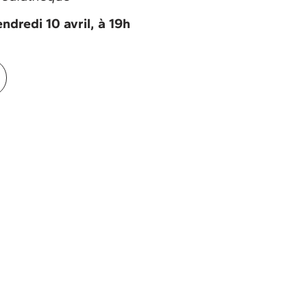
dredi 10 avril, à 19h
 du Rocher, 3A route de Lucelle - FERRETTE
Familles
Groupes enfants
tte
 la nature, le Sundgau et le Jura alsacien. Quatre
ous entoure.