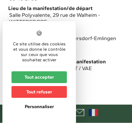
Lieu de la manifestation/de départ
Salle Polyvalente, 29 rue de Walheim -
WITTERSDORF
Organisé par
Le Vélo-Club Union de Wittersdorf-Emlingen
Ce site utilise des cookies
Public spécifique ciblé
et vous donne le contrôle
Familles
sur ceux que vous
souhaitez activer
Type d'évènement, fête et manifestation
Sortie cyclotourisme / VTT / VAE
Tout accepter
Horaires
Tout refuser
Horaires d'accueil
Départs de 7h à 12h
Personnaliser
Tarifs
Tarifs