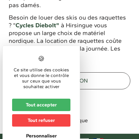
pas damés.
Besoin de louer des skis ou des raquettes
? "
Cycles Diebolt"
à Hirsingue vous
propose un large choix de matériel
nordique. La location de raquettes coûte
6€ la demi-journée et 8€ la journée. Les
bâtons y sont inclus.
Ce site utilise des cookies
et vous donne le contrôle
DESCRIPTION
sur ceux que vous
souhaitez activer
Description
Tout accepter
Localisation
En forêt
Vue panoramique
Tout refuser
Durée :
Personnaliser
2h