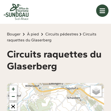
Panneau de gestion des cookies
Bouger
À pied
Circuits pédestres
Circuits
raquettes du Glaserberg
Circuits raquettes du
Glaserberg
+
−