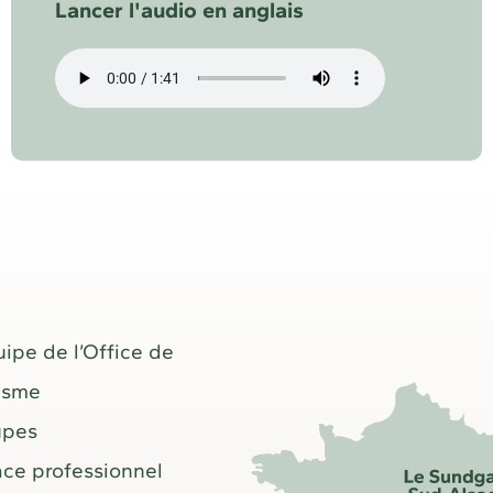
Lancer l'audio en anglais
uipe de l’Office de
isme
upes
ce professionnel