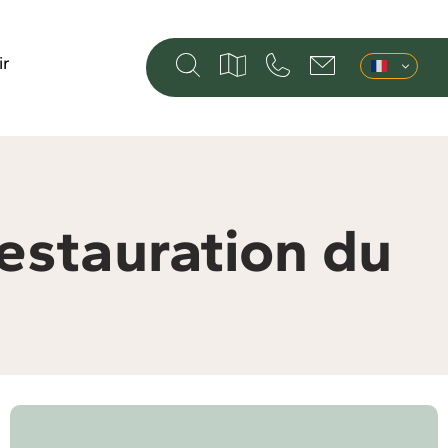
ir
restauration du