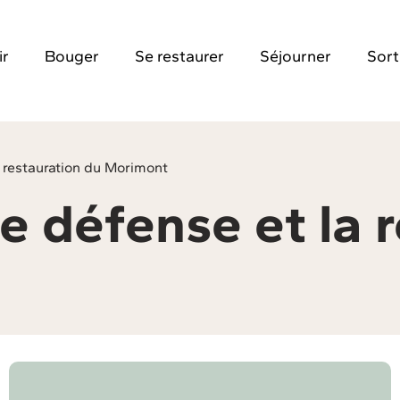
ir
Bouger
Se restaurer
Séjourner
Sort
 restauration du Morimont
e défense et la 