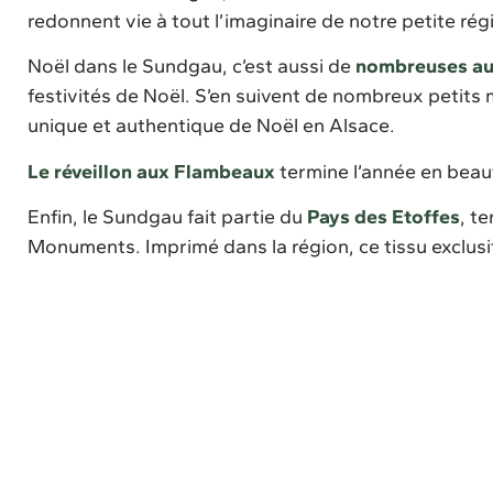
redonnent vie à tout l’imaginaire de notre petite ré
Noël dans le Sundgau, c’est aussi de
nombreuses au
festivités de Noël. S’en suivent de nombreux petits
unique et authentique de Noël en Alsace.
Le réveillon aux Flambeaux
termine l’année en beaut
Enfin, le Sundgau fait partie du
Pays des Etoffes
, t
Monuments. Imprimé dans la région, ce tissu exclusi
Marchés et
Le marché de
Manifestatio
Forêt Enchantée
Dannemarie
Noël