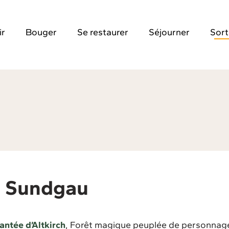
ir
Bouger
Se restaurer
Séjourner
Sort
e Sundgau
antée d’Altkirch
, Forêt magique peuplée de personnag