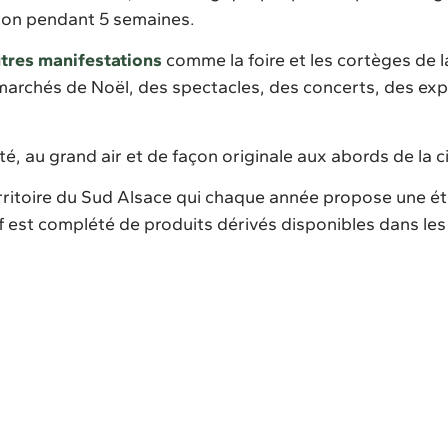
gion pendant 5 semaines.
tres manifestations
comme la foire et les cortèges de l
 marchés de Noël, des spectacles, des concerts, des ex
é, au grand air et de façon originale aux abords de la c
erritoire du Sud Alsace qui chaque année propose une é
f est complété de produits dérivés disponibles dans le
ns de
La ch
Réveillon aux flam
Visite contée
trésor