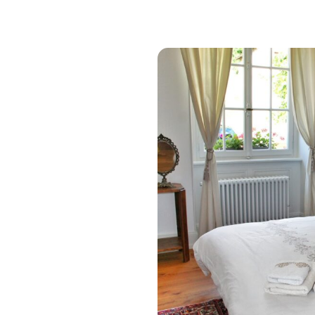
haque
s dont
que vous
nir nous