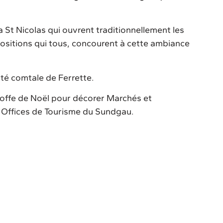
a St Nicolas qui ouvrent traditionnellement les
positions qui tous, concourent à cette ambiance
ité comtale de Ferrette.
toffe de Noël pour décorer Marchés et
s Offices de Tourisme du Sundgau.
Les grands marchés de
asse aux
Patinoire de plein
beaux
Noël autour du Sundgau
s de Noël
air