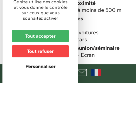
Ce site utilise des cookies
Equipements de loisirs à proximité
et vous donne le contrôle
Aire de jeux pour enfants à moins de 500 m
sur ceux que vous
Stationnement pour véhicules
souhaitez activer
Garage privé gratuit
Parking privé gratuit pour voitures
Tout accepter
Parking gratuit pour autocars
Equipement des salles de réunion/séminaire
Tout refuser
TV
Vidéo projecteur
Ecran
Personnaliser
Tarifs
Mini chambre individuelle
91 €
Maxi chambre individuelle
107 €
Mini chambre double
91 €
Maxi chambre double