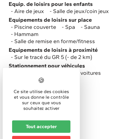
Equip. de loisirs pour les enfants
Aire de jeux
Salle de jeux/coin jeux
Equipements de loisirs sur place
Piscine couverte
Spa
Sauna
Hammam
Salle de remise en forme/fitness
Equipements de loisirs à proximité
Sur le tracé du GR 5 (- de 2 km)
Stationnement pour véhicules
Parking privé gratuit pour voitures
Tarifs
Ce site utilise des cookies
et vous donne le contrôle
Mini chambre individuelle
sur ceux que vous
70 €
souhaitez activer
Maxi chambre individuelle
100 €
Tout accepter
Mini chambre double