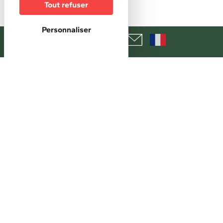
100 €
Tout refuser
Maxi chambre double
Personnaliser
140 €
Mini petit déjeuner buffet
23 €
Maxi petit déjeuner buffet
23 €
Taxe de séjour :
En sus
+
−