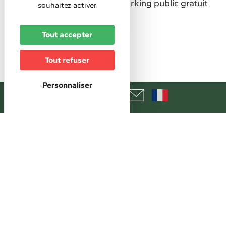
A moins de 200 m d'un parking public gratuit
souhaitez activer
Tarifs
Tout accepter
Mini chambre individuelle
135 €
Tout refuser
Maxi chambre individuelle
Personnaliser
190 €
Mini chambre double
145 €
Maxi chambre double
190 €
Mini petit déjeuner continental
20 €
Taxe de séjour :
En sus