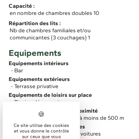
Capacité :
en nombre de chambres doubles 10
Répartition des lits :
Nb de chambres familiales et/ou
communicantes (3 couchages) 1
Equipements
Equipements intérieurs
Bar
Equipements extérieurs
Terrasse privative
Equipements de loisirs sur place
Piscine découverte
Equipements de loisirs à proximité
Aire de jeux pour enfants à moins de 500 m
Ce site utilise des cookies
Stationnement pour véhicules
et vous donne le contrôle
Parking privé gratuit pour voitures
sur ceux que vous