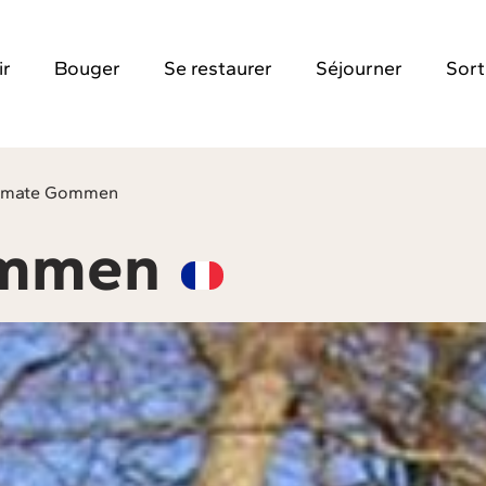
ir
Bouger
Se restaurer
Séjourner
Sort
emate Gommen
ommen