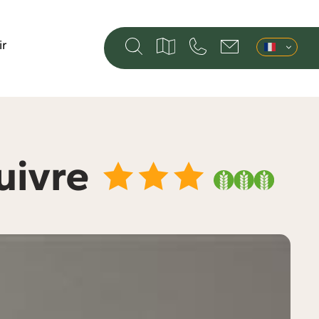
ir
uivre