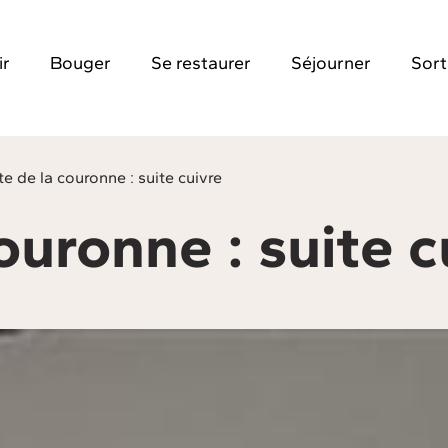
ir
Bouger
Se restaurer
Séjourner
Sort
te de la couronne : suite cuivre
ouronne : suite c