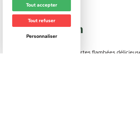
DESCRIPTION
Tout accepter
Tout refuser
Description
Personnaliser
Commentaire court
Des carpes frites, des tartes flambées délicieus
Altitude (m) :
300
Type de restauration
Restauration rapide
Spécialités, propose des plats :
Tarte flambée
+
−