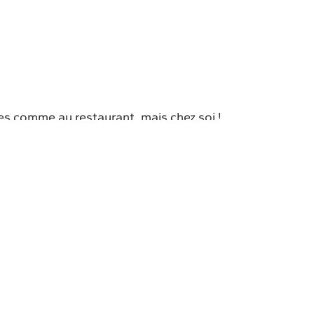
es comme au restaurant, mais chez soi !
Carpe frites