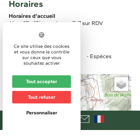
Horaires
Horaires d'accueil
Ven : 17h-19h sur place. ; 7j/7 sur RDV
Tarifs
Ce site utilise des cookies
Moyen de paiement
et vous donne le contrôle
Carte bancaire
Chèque
Espèces
sur ceux que vous
souhaitez activer
+
Tout accepter
−
Tout refuser
Personnaliser