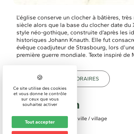
L'église conserve un clocher à bâtières, trè
siècle alors que la base du clocher date du X
style néo-gothique, construite d’après les
historiques Johann Knauth. Elle fut consacré
évêque coadjuteur de Strasbourg, lors d’une
première guerre mondiale. Texte inspiré de 
DESCRIPTION
HORAIRES
Ce site utilise des cookies
et vous donne le contrôle
sur ceux que vous
Description
souhaitez activer
Localisation
En centre ville / village
Tout accepter
Altitude (m) :
510