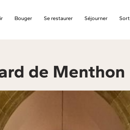
ir
Bouger
Se restaurer
Séjourner
Sort
nard de Menthon