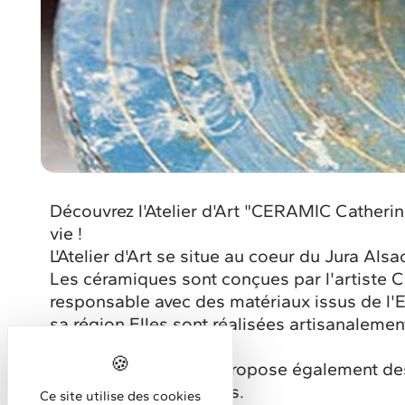
Découvrez l'Atelier d'Art "CERAMIC Catherine 
vie !
L'Atelier d'Art se situe au coeur du Jura Alsa
Les céramiques sont conçues par l'artiste C
responsable avec des matériaux issus de l'
sa région.Elles sont réalisées artisanalemen
Catherine Uhrweiller propose également des 
pour plus de précisions.
Ce site utilise des cookies