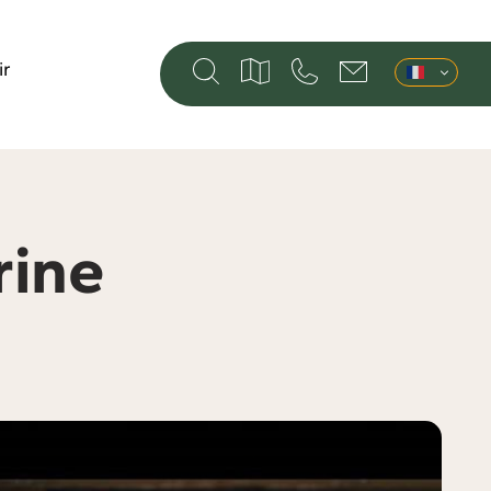
ir
rine