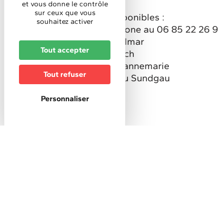
et vous donne le contrôle
sur ceux que vous
Les créations sont disponibles :
souhaitez activer
- A l'atelier (par téléphone au 06 85 22 26 
- Alsace Boutique : Colmar
Tout accepter
- Black and Tea : Altkirch
- La couture florale : Dannemarie
Tout refuser
- Office du Tourisme du Sundgau
Personnaliser
DESCRIPTION
Description
Altitude (m) :
450
Formules de visites
Visite libre