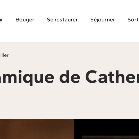
ir
Bouger
Se restaurer
Séjourner
Sort
ller
ramique de Cathe