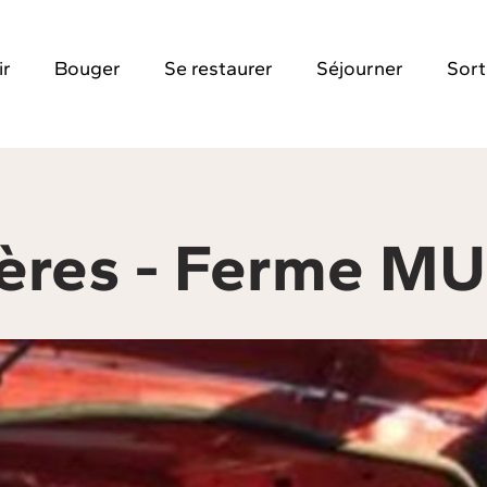
ir
Bouger
Se restaurer
Séjourner
Sort
ières - Ferme M