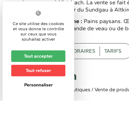
pains paysans à Hirtzbach. La vente se fai
des producteurs Terroir du Sundgau à Altkir
Productions de la ferme :
Pains paysans. Œ
Ce site utilise des cookies
miels, caissettes de viande de veau ou de 
et vous donne le contrôle
sur ceux que vous
souhaitez activer
DESCRIPTION
HORAIRES
TARIFS
Tout accepter
Tout refuser
Description
Personnaliser
Services pratiques
Boutiques / Vente de prod
Horaires
Horaires d'accueil