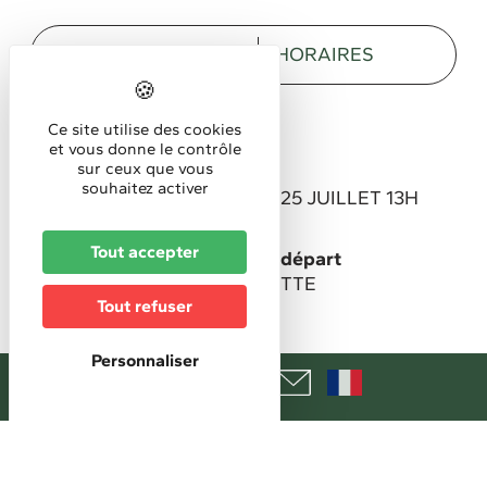
DESCRIPTION
HORAIRES
Description
Ce site utilise des cookies
et vous donne le contrôle
sur ceux que vous
Commentaire court
souhaitez activer
FERMETURE ESTIVALE DU 25 JUILLET 13H
AU 15 AOÛT 2026 INCLUS
Tout accepter
Lieu de la manifestation/de départ
3a, route de Lucelle -FERRETTE
Tout refuser
Horaires
Personnaliser
Horaires d'accueil
Mardi : 16h-18h
Mercredi : 10h-12h30 / 14h-18h
Vendredi : 14h-17h
Samedi : 9h30-13h