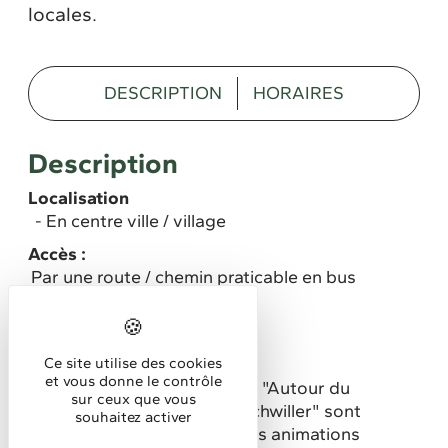
locales.
DESCRIPTION
HORAIRES
Description
Localisation
En centre ville / village
Accès :
Par une route / chemin praticable en bus
Horaires
Ce site utilise des cookies
Horaires d'accueil
et vous donne le contrôle
En été, des visites intitulées "Autour du
sur ceux que vous
clocher roman d'Obermorschwiller" sont
souhaitez activer
organisées dans le cadre des animations