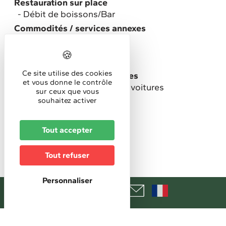
Restauration sur place
Débit de boissons/Bar
Commodités / services annexes
Site climatisé
Toilettes
Ce site utilise des cookies
Stationnement pour véhicules
et vous donne le contrôle
Parking privé gratuit pour voitures
sur ceux que vous
souhaitez activer
Animaux acceptés
Membre de
Museums-PASS-Musées
Tout accepter
Horaires
Tout refuser
Horaires d'accueil
Personnaliser
10h-18h (excepté les premiers vendredis du
mois fermeture à 21h)
Tarifs