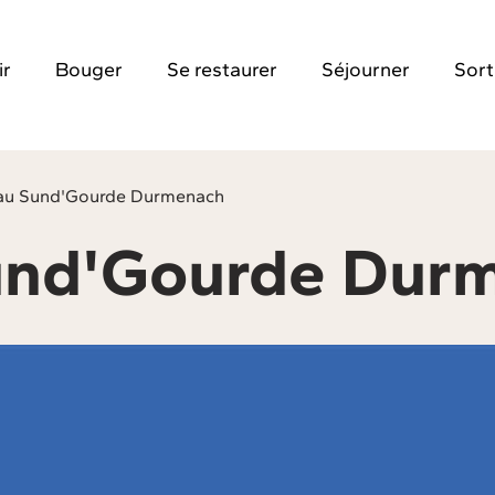
ir
Bouger
Se restaurer
Séjourner
Sort
eau Sund'Gourde Durmenach
Sund'Gourde Dur