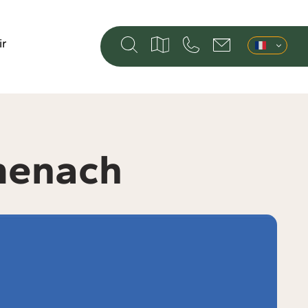
ir
menach