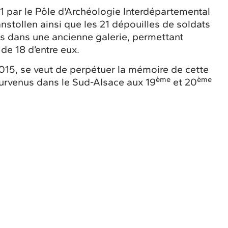
 par le Pôle d'Archéologie Interdépartemental
anstollen ainsi que les 21 dépouilles de soldats
s dans une ancienne galerie, permettant
n de 18 d’entre eux.
 2015, se veut de perpétuer la mémoire de cette
ème
ème
 survenus dans le Sud-Alsace aux 19
et 20
ons, manifestations, éditions de documents,
es, visites, …