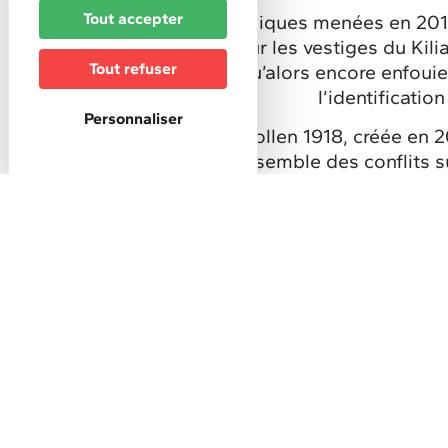
Tout accepter
Les fouilles archéologiques menées en 2011
Rhénan ont mis au jour les vestiges du Kili
Tout refuser
allemands jusqu’alors encore enfouie
l’identificatio
Personnaliser
L’association Kilianstollen 1918, créée en
tragédie, élargie à l’ensemble des conflits
siècles, par l’organisation d’expositi
conférenc
DESCRIPTION
Description
Localisation
Isolé