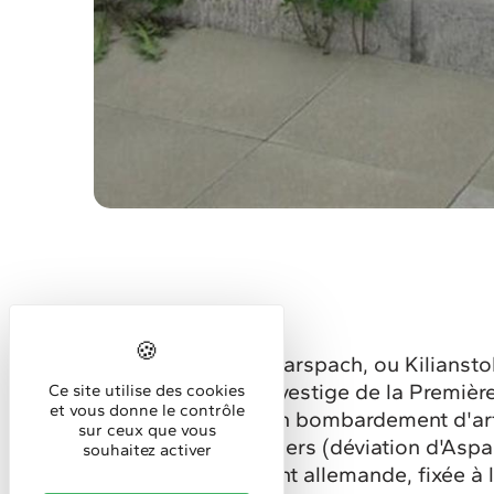
La galerie Kilian de Carspach, ou Kiliansto
militaire allemande, vestige de la Premièr
Ce site utilise des cookies
et vous donne le contrôle
mars 1918 lors d'un bombardement d'arti
sur ceux que vous
d’aménagements routiers (déviation d'Aspach)
souhaitez activer
première ligne de front allemande, fixée à l