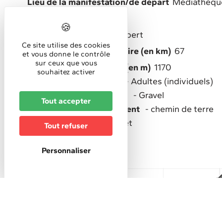
Lieu de la manifestation/de départ
Médiathèque
Durée :
5h
Niveau de difficulté :
Expert
Ce site utilise des cookies
Longueur circuit / itinéraire (en km)
67
et vous donne le contrôle
sur ceux que vous
Dénivelé positif cumulé (en m)
1170
souhaitez activer
Public spécifique ciblé
Adultes (individuels)
Type de circuit, itinéraire
Gravel
Tout accepter
Type de chemin/revêtement
chemin de terre
Thèmes du circuit
Forêt
Tout refuser
Personnaliser