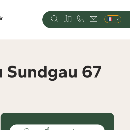
ir
du Sundgau 67