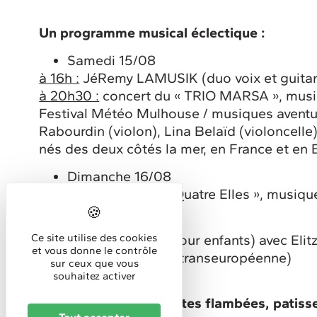
Un programme musical éclectique :
Samedi 15/08
à 16h :
JéRemy LAMUSIK (duo voix et guitar
à 20h30 :
concert du « TRIO MARSA », musiq
Festival Météo Mulhouse / musiques aventu
Rabourdin (violon), Lina Belaïd (violoncell
nés des deux côtés la mer, en France et en 
Dimanche 16/08
à 15h :
Concert des « Quatre Elles », musique
Ateliers artistiques
(pour enfants) avec Elit
Ce site utilise des cookies
et vous donne le contrôle
alsacienne à vocation transeuropéenne)
sur ceux que vous
souhaitez activer
Buvette, grillades, tartes flambées, patiss