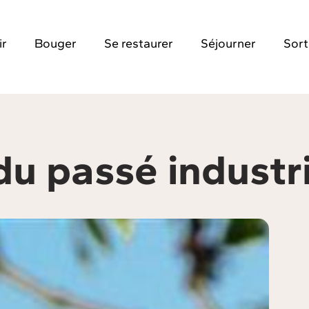
ir
Bouger
Se restaurer
Séjourner
Sort
du passé industri