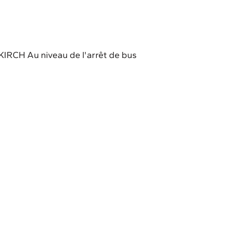
KIRCH Au niveau de l'arrêt de bus
ud Alsace
Sur Inscription.
 m d'un parking public gratuit