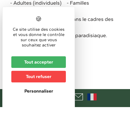
Adultes (individuels)
Familles
Organisé par
le Ministère de la Culture, dans le cadres des
"Rendez-vous aux jardins"
Ce site utilise des cookies
et vous donne le contrôle
Découverte libre d'un jardin paradisiaque.
sur ceux que vous
Chiens non admis.
souhaitez activer
Exposition
Tout accepter
Horaires
Tout refuser
Horaires d'accueil :
8h30 - 18h30
Personnaliser
Tarifs
Accès libre