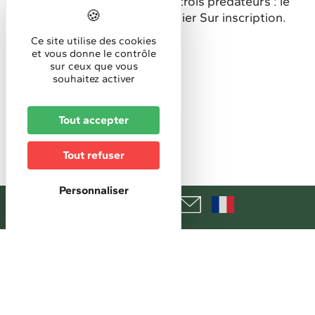
Le territoire de Kiffis abrite trois prédateurs : le
loup, le lynx et le chat forestier Sur inscription.
Sortie nature
Ce site utilise des cookies
et vous donne le contrôle
sur ceux que vous
Horaires
souhaitez activer
Horaires d'accueil :
19h30
Tout accepter
Tarifs
Tout refuser
Gratuit
Personnaliser
Réservation
Réservation obligatoire
+
−