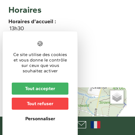
Horaires
Horaires d'accueil :
13h30
Tarifs
Gratuit
Ce site utilise des cookies
et vous donne le contrôle
Réservation
sur ceux que vous
Réservation obligatoire
souhaitez activer
Tout accepter
+
−
Tout refuser
Personnaliser