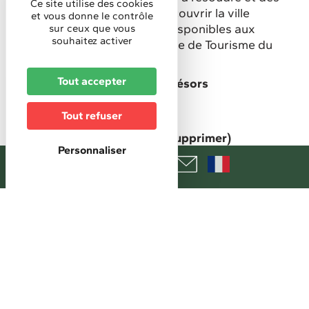
Ce site utilise des cookies
indices à retrouver pour découvrir la ville
et vous donne le contrôle
autrement ! Fiches-circuit disponibles aux
sur ceux que vous
souhaitez activer
différents bureaux de l'Office de Tourisme du
Sundgau.
Tout accepter
Jeux de piste, chasse aux trésors
Type de circuit, itinéraire
Tout refuser
Pédestre
Type de sentier / circuit (à supprimer)
Personnaliser
Balade ludique (Randoland)
+
−