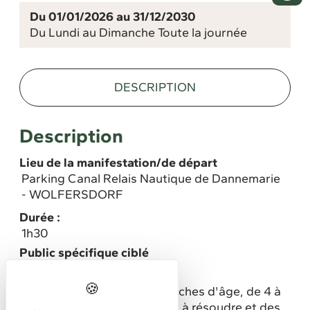
Du 01/01/2026 au 31/12/2030
Du Lundi au Dimanche Toute la journée
DESCRIPTION
Description
Lieu de la manifestation/de départ
Parking Canal Relais Nautique de Dannemarie
- WOLFERSDORF
Durée :
1h30
Public spécifique ciblé
Familles
Différents parcours par tranches d'âge, de 4 à
10/12 ans, avec des énigmes à résoudre et des