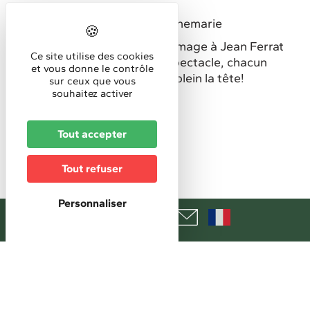
Organisé par
Le Foyer de la Culture - Dannemarie
Le groupe Graffiti rend hommage à Jean Ferrat
Ce site utilise des cookies
et nul doute qu'à la fin du spectacle, chacun
et vous donne le contrôle
reparte avec des chansons plein la tête!
sur ceux que vous
souhaitez activer
Concert
Horaires
Tout accepter
Horaires d'accueil :
Tout refuser
15h
Personnaliser
Tarifs
N.C.
+