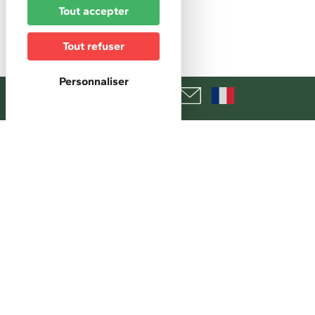
12 €
Tout accepter
Réservation
Réservation obligatoire
Tout refuser
Personnaliser
+
−