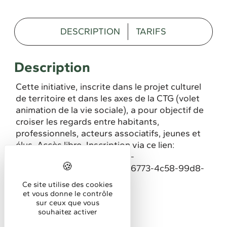
DESCRIPTION
TARIFS
Description
Cette initiative, inscrite dans le projet culturel
de territoire et dans les axes de la CTG (volet
animation de la vie sociale), a pour objectif de
croiser les regards entre habitants,
professionnels, acteurs associatifs, jeunes et
élus. Accès libre. Inscription via ce lien:
https://doodle.com/sign-up-
sheet/participate/d17f7075-6773-4c58-99d8-
b5e637722240/select
Ce site utilise des cookies
et vous donne le contrôle
Animation de bienvenue
sur ceux que vous
souhaitez activer
Tarifs