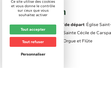
Ce site utilise des cookies
et vous donne le contrôle
Description
sur ceux que vous
souhaitez activer
Lieu de la manifestation/de départ
Église Saint
Tout accepter
Organisé par
la Chorale Sainte Cécile de Carsp
Chants à la Vierge, duo Orgue et Flûte
Tout refuser
Concert
Personnaliser
Horaires
Horaires d'accueil :
17h
Tarifs
Plateau en faveur de La Voix des Migraineux.