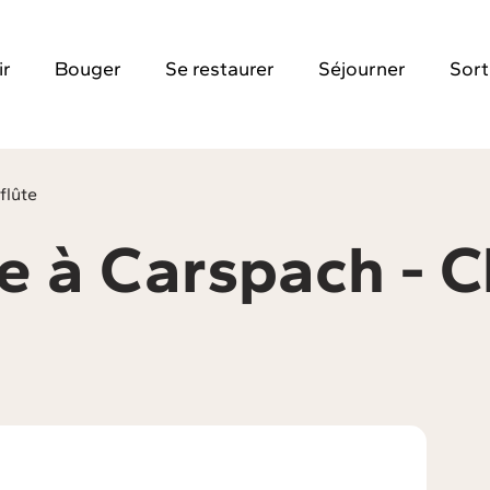
ir
Bouger
Se restaurer
Séjourner
Sort
flûte
e à Carspach - C