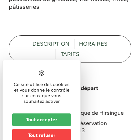
pâtisseries
DESCRIPTION
HORAIRES
TARIFS
Description
Ce site utilise des cookies
Lieu de la manifestation/de départ
et vous donne le contrôle
Place de l'église à Hirsingue
sur ceux que vous
souhaitez activer
Organisé par
Ensemble Musical & Folklorique de Hirsingue
Tout accepter
Pour le repas du dimanche réservation
obligatoire au 06 08 04 19 43
Tout refuser