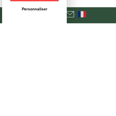
Fête de village
Personnaliser
Horaires
Horaires d'accueil :
13/06: 17h-23h 14/06: 11h-14h30
Tarifs
Accès libre.
+
−