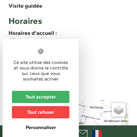
Visite guidée
Horaires
Horaires d'accueil :
10h
Tarifs
Ce site utilise des cookies
Gratuit
et vous donne le contrôle
sur ceux que vous
Réservation
souhaitez activer
Réservation obligatoire
Tout accepter
+
Tout refuser
−
Personnaliser