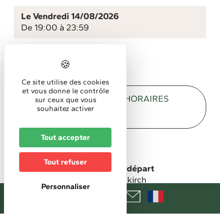
Le Vendredi 14/08/2026
De 19:00 à 23:59
Le Samedi 15/08/2026
De 19:00 à 23:59
Ce site utilise des cookies
et vous donne le contrôle
DESCRIPTION
HORAIRES
sur ceux que vous
souhaitez activer
TARIFS
Tout accepter
Description
Tout refuser
Lieu de la manifestation/de départ
Place de la Halle au blé à Altkirch
Personnaliser
Organisé par
Le Phare Complexe de Nuit d'Altkirch avec
l'aide de la ville d'Altkirch