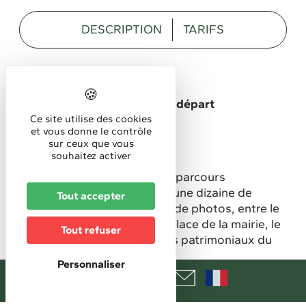
DESCRIPTION
TARIFS
Description
Lieu de la manifestation/de départ
Place du Général de Gaulle
Ce site utilise des cookies
et vous donne le contrôle
Public spécifique ciblé
sur ceux que vous
Familles
souhaitez activer
Partez à la découverte d’un parcours
artistique inédit réunissant une dizaine de
Tout accepter
sculptures et une vingtaine de photos, entre le
canal du Rhône au Rhin, la place de la mairie, le
Tout refuser
centre historique et les sites patrimoniaux du
village.
Personnaliser
Exposition