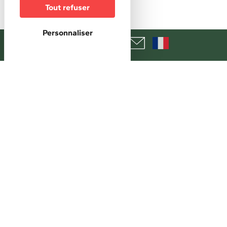
Evènement sportif
Tout refuser
Horaires
Personnaliser
Horaires d'accueil
Départ entre 18h et 20h le samedi Départ
entre 08h et 14h le dimanche
Tarifs
Tarifs
Repas: 15€ sur réservation.
+
−