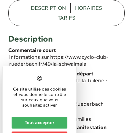
DESCRIPTION
HORAIRES
TARIFS
Description
Commentaire court
Informations sur https://www.cyclo-club-
ruederbach.fr/49/la-schwalmala
Lieu de la manifestation/de départ
Salle de la Tuilerie, 100 rue de la Tuilerie -
RUEDERBACH
Ce site utilise des cookies
et vous donne le contrôle
Organisé par
sur ceux que vous
le Cyclo Club Schwalmala - Ruederbach
souhaitez activer
Public spécifique ciblé
Adultes (individuels)
Familles
Tout accepter
Type d'évènement, fête et manifestation