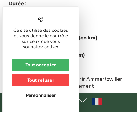
Durée :
3h30
Niveau de difficulté :
Tout public
Ce site utilise des cookies
et vous donne le contrôle
Longueur circuit / itinéraire (en km)
sur ceux que vous
10,5
souhaitez activer
Dénivelé positif cumulé (en m)
136
Tout accepter
Commentaire court
Un beau circuit pour découvrir Ammertzwiller,
Tout refuser
son histoire et son environnement
Public spécifique ciblé
Personnaliser
Adultes (individuels)
Groupes
Groupes scolaires
Type de circuit, itinéraire
Pédestre
Type de balisage