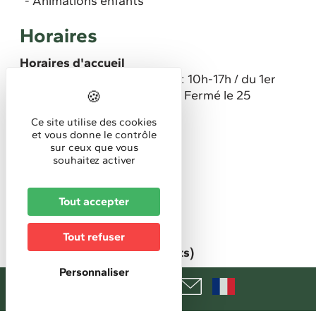
Animations enfants
Horaires
Horaires d'accueil
Du 1er novembre au 31 mars: 10h-17h / du 1er
avril au 31 octobre: 10h-18h. Fermé le 25
décembre.
Ce site utilise des cookies
et vous donne le contrôle
Tarifs
sur ceux que vous
souhaitez activer
Adulte
16 €
Tout accepter
Enfants
12 €
Tout refuser
Famille (2 adultes + 2 enfants)
48 €
Personnaliser
Etudiants
13 €