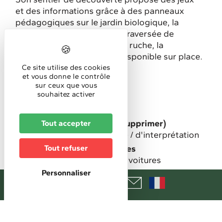
et des informations grâce à des panneaux
pédagogiques sur le jardin biologique, la
spirale des senteurs...et la traversée de
différents milieux la mare, la ruche, la
prairie...Fiche descriptive disponible sur place.
Ce site utilise des cookies
Durée :
et vous donne le contrôle
45 min
sur ceux que vous
souhaitez activer
Type de circuit, itinéraire
Pédestre
Type de sentier / circuit (à supprimer)
Tout accepter
Sentier découverte nature / d'interprétation
Stationnement pour véhicules
Tout refuser
Parking privé gratuit pour voitures
Personnaliser
Horaires
Horaires d'accueil
14h-18h