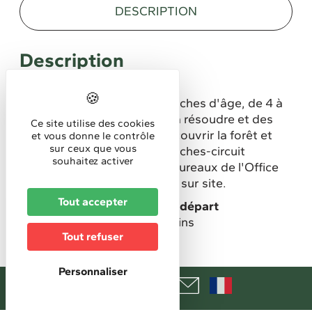
DESCRIPTION
Description
Commentaire court
Différents parcours par tranches d'âge, de 4 à
+10 ans, avec des énigmes à résoudre et des
Ce site utilise des cookies
indices à retrouver pour découvrir la forêt et
et vous donne le contrôle
sur ceux que vous
ses habitants autrement ! Fiches-circuit
souhaitez activer
disponibles aux différents bureaux de l'Office
de Tourisme du Sundgau ou sur site.
Tout accepter
Lieu de la manifestation/de départ
à l'extrémité de la rue des Pins
Tout refuser
RAEDERSDORF
Durée :
Personnaliser
2h
Public spécifique ciblé