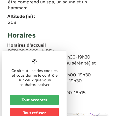
être comprend un spa, un sauna et un
hammam.
Altitude (m) :
268
Horaires
Horaires d'accueil
PÉRIODE SCOLAIRE :
br> Lundi : 11h45-13h15 et 16h30-19h30
Mardi,: 15h30-16h30 (créneau sérénité) et
16h30-19h30
Ce site utilise des cookies
Mercredi : 9h30-12h00 et 14h00-19h30
et vous donne le contrôle
sur ceux que vous
Jeudi : 11h45-13h15 et 16h30-19h30
souhaitez activer
Vendredi : 16h30-21h00
Samedi : 8h30-11h30 et 14h00-18h15
Dimanche : 8h30-12h30
Tout accepter
Tout refuser