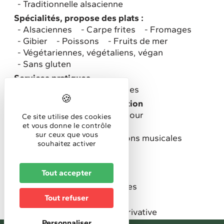
Traditionnelle alsacienne
Spécialités, propose des plats :
Alsaciennes
Carpe frites
Fromages
Gibier
Poissons
Fruits de mer
Végétariennes, végétaliens, végan
Sans gluten
Services pratiques
Accueil / ouvert aux groupes
Services pratiques restauration
Propose un menu/plat du jour
Ce site utilise des cookies
Accueil groupes
et vous donne le contrôle
sur ceux que vous
Soirées à thème / animations musicales
souhaitez activer
A emporter
Equipements intérieurs
Tout accepter
Bar
Climatisation
Salle de banquets/mariages
Tout refuser
Equipements extérieurs
Espace vert
Terrasse privative
Terrasse couverte
Personnaliser