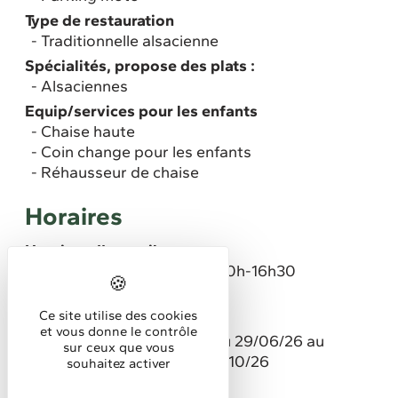
Type de restauration
Traditionnelle alsacienne
Spécialités, propose des plats :
Alsaciennes
Equip/services pour les enfants
Chaise haute
Coin change pour les enfants
Réhausseur de chaise
Horaires
Horaires d'accueil
Mercredi,Jeudi,Dimanche: 10h-16h30
Vendredi,Samedi: 10h-22h
Ce site utilise des cookies
Congés/fermeture annuels
et vous donne le contrôle
du 27/04/26 au 03/05/26 du 29/06/26 au
sur ceux que vous
05/07/26 du 12/10/26 au 18/10/26
souhaitez activer