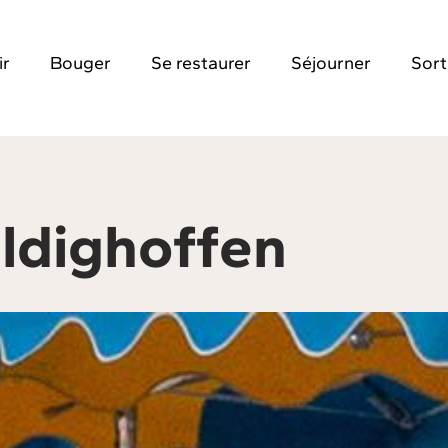
ir
Bouger
Se restaurer
Séjourner
Sort
ldighoffen