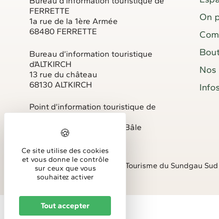
Bureau d’information touristique de
FERRETTE
On p
1a rue de la 1ère Armée
68480 FERRETTE
Comm
Bou
Bureau d’information touristique
d’ALTKIRCH
Nos 
13 rue du château
68130 ALTKIRCH
Info
Point d’information touristique de
DANNEMARIE
Porte d’Alsace – 7 rue de Bâle
68 210 DANNEMARIE
Ce site utilise des cookies
et vous donne le contrôle
Copyright © 2025 Office de Tourisme du Sundgau Sud
sur ceux que vous
souhaitez activer
Tout accepter