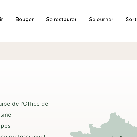
ir
Bouger
Se restaurer
Séjourner
Sort
uipe de l’Office de
isme
upes
ce professionnel