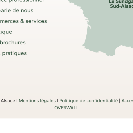
arle de nous
erces & services
tique
brochures
s pratiques
 Alsace I
Mentions légales
I
Politique de confidentialité
|
Acces
OVERWALL